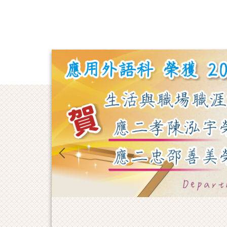
跳
到
主
要
內
容
區