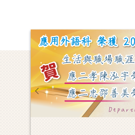
跳
到
主
要
內
容
區