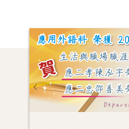
跳
到
主
要
內
容
區