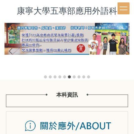
跳
康寧大學五專部應用外語科
到
主
要
內
容
區
本科資訊