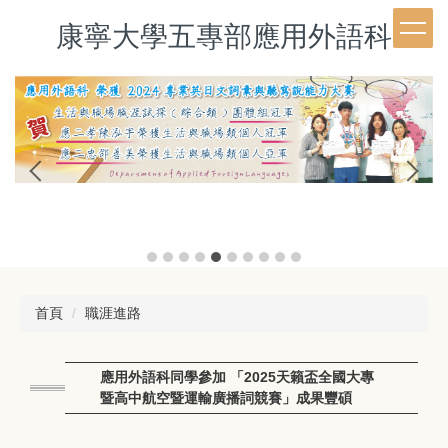
跳
康寧大學五專部應用外語科
到
主
要
內
容
區
首頁
職涯進路
應用外語科同學參加 「2025天籟盃全國大專
暨高中航空暨運輸廣播詞競賽」成果豐碩