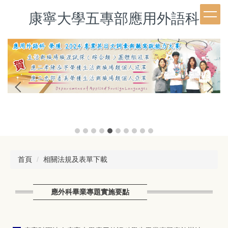
跳
康寧大學五專部應用外語科
到
主
要
內
容
區
首頁
相關法規及表單下載
應外科畢業專題實施要點