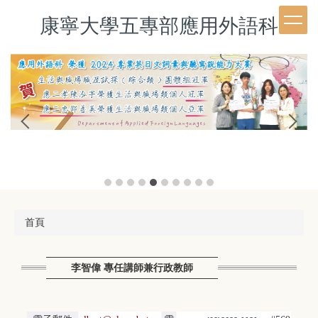
跳
康寧大學五專部應用外語科
到
主
要
內
容
區
首頁
李智偉 專任講師兼行政教師